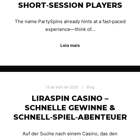
SHORT‑SESSION PLAYERS
The name PartySpins already hints at a fast‑paced
experience—think of…
Leia mais
13 de abril de 2026
Blog
LIRASPIN CASINO –
SCHNELLE GEWINNE &
SCHNELL‑SPIEL‑ABENTEUER
Auf der Suche nach einem Casino, das den