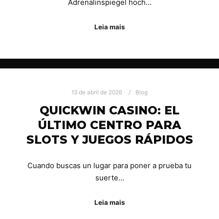
Adrenalinspiegel hoch…
Leia mais
13 de abril de 2026
Blog
QUICKWIN CASINO: EL
ÚLTIMO CENTRO PARA
SLOTS Y JUEGOS RÁPIDOS
Cuando buscas un lugar para poner a prueba tu
suerte…
Leia mais