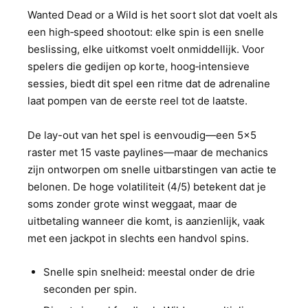
Wanted Dead or a Wild is het soort slot dat voelt als
een high‑speed shootout: elke spin is een snelle
beslissing, elke uitkomst voelt onmiddellijk. Voor
spelers die gedijen op korte, hoog‑intensieve
sessies, biedt dit spel een ritme dat de adrenaline
laat pompen van de eerste reel tot de laatste.
De lay-out van het spel is eenvoudig—een 5×5
raster met 15 vaste paylines—maar de mechanics
zijn ontworpen om snelle uitbarstingen van actie te
belonen. De hoge volatiliteit (4/5) betekent dat je
soms zonder grote winst weggaat, maar de
uitbetaling wanneer die komt, is aanzienlijk, vaak
met een jackpot in slechts een handvol spins.
Snelle spin snelheid: meestal onder de drie
seconden per spin.