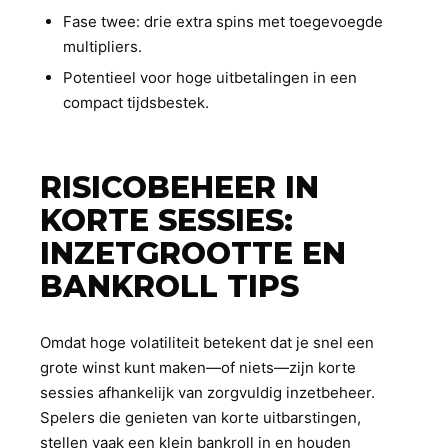
Fase twee: drie extra spins met toegevoegde
multipliers.
Potentieel voor hoge uitbetalingen in een
compact tijdsbestek.
RISICOBEHEER IN
KORTE SESSIES:
INZETGROOTTE EN
BANKROLL TIPS
Omdat hoge volatiliteit betekent dat je snel een
grote winst kunt maken—of niets—zijn korte
sessies afhankelijk van zorgvuldig inzetbeheer.
Spelers die genieten van korte uitbarstingen,
stellen vaak een klein bankroll in en houden