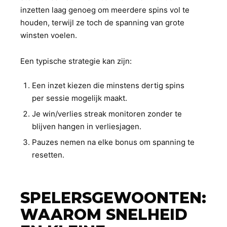
inzetten laag genoeg om meerdere spins vol te
houden, terwijl ze toch de spanning van grote
winsten voelen.
Een typische strategie kan zijn:
Een inzet kiezen die minstens dertig spins
per sessie mogelijk maakt.
Je win/verlies streak monitoren zonder te
blijven hangen in verliesjagen.
Pauzes nemen na elke bonus om spanning te
resetten.
SPELERSGEWOONTEN:
WAAROM SNELHEID