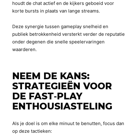
houdt de chat actief en de kijkers geboeid voor
korte bursts in plaats van lange streams.
Deze synergie tussen gameplay snelheid en
publiek betrokkenheid versterkt verder de reputatie
onder degenen die snelle speelervaringen
waarderen.
NEEM DE KANS:
STRATEGIEËN VOOR
DE FAST‑PLAY
ENTHOUSIASTELING
Als je doel is om elke minuut te benutten, focus dan
op deze tactieken: