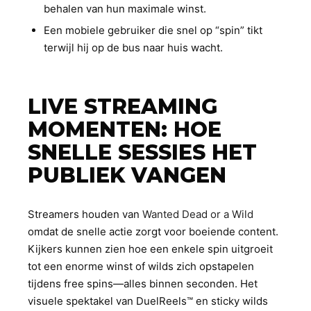
behalen van hun maximale winst.
Een mobiele gebruiker die snel op “spin” tikt
terwijl hij op de bus naar huis wacht.
LIVE STREAMING
MOMENTEN: HOE
SNELLE SESSIES HET
PUBLIEK VANGEN
Streamers houden van
Wanted Dead or a Wild
omdat de snelle actie zorgt voor boeiende content.
Kijkers kunnen zien hoe een enkele spin uitgroeit
tot een enorme winst of wilds zich opstapelen
tijdens free spins—alles binnen seconden. Het
visuele spektakel van DuelReels™ en sticky wilds