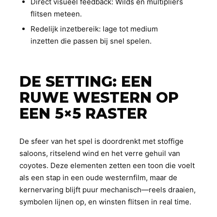
Direct visueel feedback: Wilds en multipliers
flitsen meteen.
Redelijk inzetbereik: lage tot medium
inzetten die passen bij snel spelen.
DE SETTING: EEN
RUWE WESTERN OP
EEN 5×5 RASTER
De sfeer van het spel is doordrenkt met stoffige
saloons, ritselend wind en het verre gehuil van
coyotes. Deze elementen zetten een toon die voelt
als een stap in een oude westernfilm, maar de
kernervaring blijft puur mechanisch—reels draaien,
symbolen lijnen op, en winsten flitsen in real time.