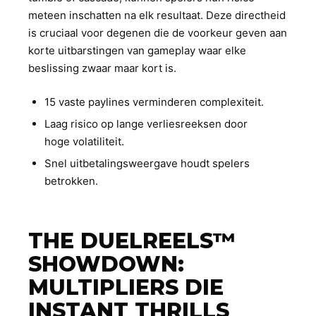
meteen inschatten na elk resultaat. Deze directheid
is cruciaal voor degenen die de voorkeur geven aan
korte uitbarstingen van gameplay waar elke
beslissing zwaar maar kort is.
15 vaste paylines verminderen complexiteit.
Laag risico op lange verliesreeksen door
hoge volatiliteit.
Snel uitbetalingsweergave houdt spelers
betrokken.
THE DUELREELS™
SHOWDOWN:
MULTIPLIERS DIE
INSTANT THRILLS