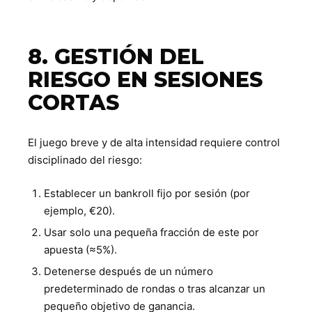
8. GESTIÓN DEL
RIESGO EN SESIONES
CORTAS
El juego breve y de alta intensidad requiere control
disciplinado del riesgo:
Establecer un bankroll fijo por sesión (por
ejemplo, €20).
Usar solo una pequeña fracción de este por
apuesta (≈5%).
Detenerse después de un número
predeterminado de rondas o tras alcanzar un
pequeño objetivo de ganancia.