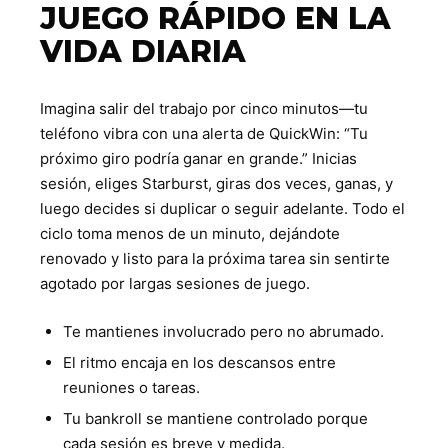
JUEGO RÁPIDO EN LA
VIDA DIARIA
Imagina salir del trabajo por cinco minutos—tu
teléfono vibra con una alerta de QuickWin: “Tu
próximo giro podría ganar en grande.” Inicias
sesión, eliges Starburst, giras dos veces, ganas, y
luego decides si duplicar o seguir adelante. Todo el
ciclo toma menos de un minuto, dejándote
renovado y listo para la próxima tarea sin sentirte
agotado por largas sesiones de juego.
Te mantienes involucrado pero no abrumado.
El ritmo encaja en los descansos entre
reuniones o tareas.
Tu bankroll se mantiene controlado porque
cada sesión es breve y medida.