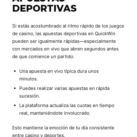
DEPORTIVAS
Si estás acostumbrado al ritmo rápido de los juegos
de casino, las apuestas deportivas en QuickWin
pueden ser igualmente rápidas—especialmente
con mercados en vivo que abren segundos antes
de que comience un partido.
Una apuesta en vivo típica dura unos
minutos.
Puedes realizar varias apuestas en rápida
sucesión.
La plataforma actualiza las cuotas en tiempo
real, manteniéndote involucrado.
Esto mantiene la emoción de tu día consistente
entre casino y deportes.