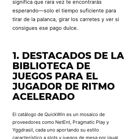
significa que rara vez te encontrarás
esperando—solo el tiempo suficiente para
tirar de la palanca, girar los carretes y ver si
consigues ese pago dulce.
1. DESTACADOS DE LA
BIBLIOTECA DE
JUEGOS PARA EL
JUGADOR DE RITMO
ACELERADO
El catálogo de QuickWin es un mosaico de
proveedores como NetEnt, Pragmatic Play y
Yggdrasil, cada uno aportando su estilo
característico a slots y juegos de mesa por igual.