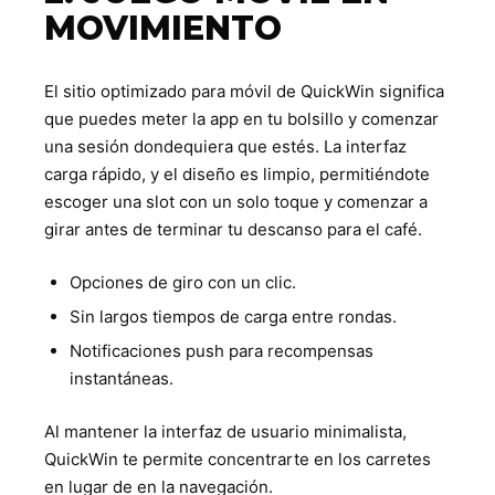
MOVIMIENTO
El sitio optimizado para móvil de QuickWin significa
que puedes meter la app en tu bolsillo y comenzar
una sesión dondequiera que estés. La interfaz
carga rápido, y el diseño es limpio, permitiéndote
escoger una slot con un solo toque y comenzar a
girar antes de terminar tu descanso para el café.
Opciones de giro con un clic.
Sin largos tiempos de carga entre rondas.
Notificaciones push para recompensas
instantáneas.
Al mantener la interfaz de usuario minimalista,
QuickWin te permite concentrarte en los carretes
en lugar de en la navegación.