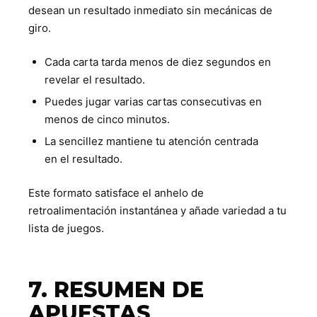
desean un resultado inmediato sin mecánicas de
giro.
Cada carta tarda menos de diez segundos en
revelar el resultado.
Puedes jugar varias cartas consecutivas en
menos de cinco minutos.
La sencillez mantiene tu atención centrada
en el resultado.
Este formato satisface el anhelo de
retroalimentación instantánea y añade variedad a tu
lista de juegos.
7. RESUMEN DE
APUESTAS