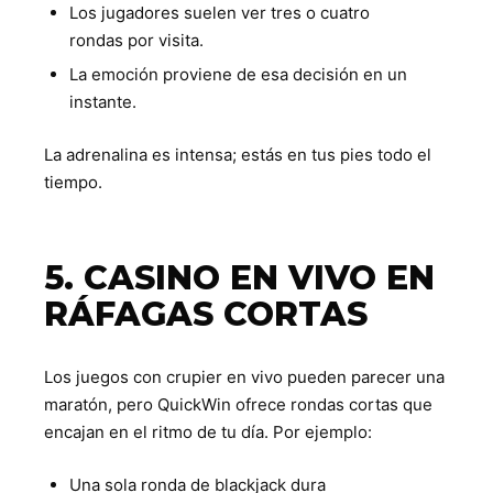
Los jugadores suelen ver tres o cuatro
rondas por visita.
La emoción proviene de esa decisión en un
instante.
La adrenalina es intensa; estás en tus pies todo el
tiempo.
5. CASINO EN VIVO EN
RÁFAGAS CORTAS
Los juegos con crupier en vivo pueden parecer una
maratón, pero QuickWin ofrece rondas cortas que
encajan en el ritmo de tu día. Por ejemplo:
Una sola ronda de blackjack dura