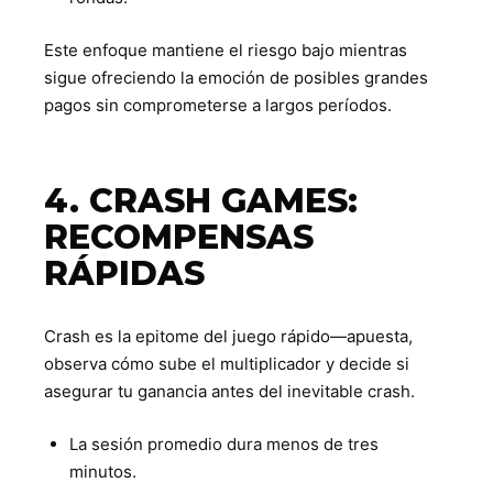
Este enfoque mantiene el riesgo bajo mientras
sigue ofreciendo la emoción de posibles grandes
pagos sin comprometerse a largos períodos.
4. CRASH GAMES:
RECOMPENSAS
RÁPIDAS
Crash es la epitome del juego rápido—apuesta,
observa cómo sube el multiplicador y decide si
asegurar tu ganancia antes del inevitable crash.
La sesión promedio dura menos de tres
minutos.