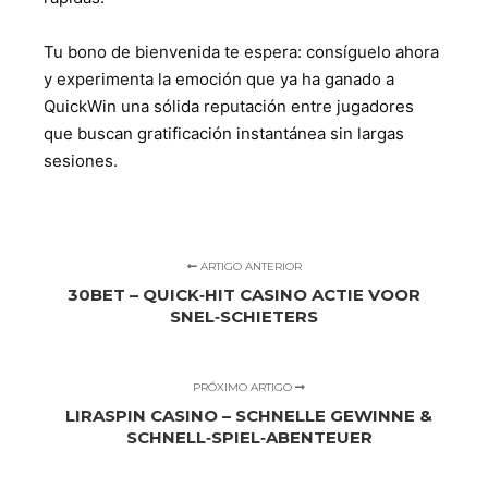
Tu bono de bienvenida te espera: consíguelo ahora
y experimenta la emoción que ya ha ganado a
QuickWin una sólida reputación entre jugadores
que buscan gratificación instantánea sin largas
sesiones.
ARTIGO ANTERIOR
30BET – QUICK‑HIT CASINO ACTIE VOOR
SNEL‑SCHIETERS
PRÓXIMO ARTIGO
LIRASPIN CASINO – SCHNELLE GEWINNE &
SCHNELL‑SPIEL‑ABENTEUER