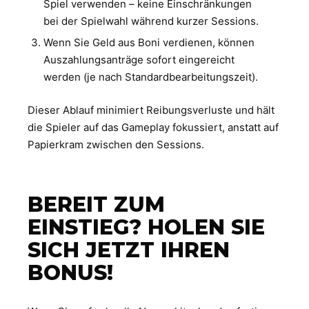
Spiel verwenden – keine Einschränkungen
bei der Spielwahl während kurzer Sessions.
Wenn Sie Geld aus Boni verdienen, können
Auszahlungsanträge sofort eingereicht
werden (je nach Standardbearbeitungszeit).
Dieser Ablauf minimiert Reibungsverluste und hält
die Spieler auf das Gameplay fokussiert, anstatt auf
Papierkram zwischen den Sessions.
BEREIT ZUM
EINSTIEG? HOLEN SIE
SICH JETZT IHREN
BONUS!