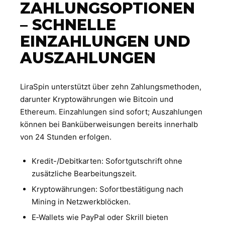
ZAHLUNGSOPTIONEN
– SCHNELLE
EINZAHLUNGEN UND
AUSZAHLUNGEN
LiraSpin unterstützt über zehn Zahlungsmethoden,
darunter Kryptowährungen wie Bitcoin und
Ethereum. Einzahlungen sind sofort; Auszahlungen
können bei Banküberweisungen bereits innerhalb
von 24 Stunden erfolgen.
Kredit-/Debitkarten: Sofortgutschrift ohne
zusätzliche Bearbeitungszeit.
Kryptowährungen: Sofortbestätigung nach
Mining in Netzwerkblöcken.
E‑Wallets wie PayPal oder Skrill bieten