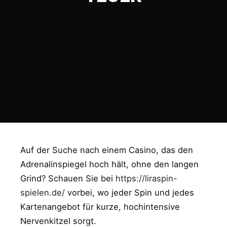
Auf der Suche nach einem Casino, das den
Adrenalinspiegel hoch hält, ohne den langen
Grind? Schauen Sie bei
https://liraspin-
spielen.de/
vorbei, wo jeder Spin und jedes
Kartenangebot für kurze, hochintensive
Nervenkitzel sorgt.