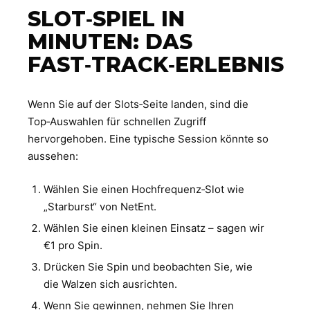
SLOT‑SPIEL IN
MINUTEN: DAS
FAST‑TRACK‑ERLEBNIS
Wenn Sie auf der Slots‑Seite landen, sind die
Top‑Auswahlen für schnellen Zugriff
hervorgehoben. Eine typische Session könnte so
aussehen:
Wählen Sie einen Hochfrequenz‑Slot wie
„Starburst“ von NetEnt.
Wählen Sie einen kleinen Einsatz – sagen wir
€1 pro Spin.
Drücken Sie Spin und beobachten Sie, wie
die Walzen sich ausrichten.
Wenn Sie gewinnen, nehmen Sie Ihren