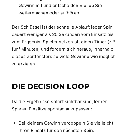
Gewinn mit und entscheiden Sie, ob Sie
weitermachen oder aufhören.
Der Schlüssel ist der schnelle Ablauf; jeder Spin
dauert weniger als 20 Sekunden vom Einsatz bis
zum Ergebnis. Spieler setzen oft einen Timer (z.B.
fünf Minuten) und fordern sich heraus, innerhalb
dieses Zeitfensters so viele Gewinne wie möglich
zu erzielen.
DIE DECISION LOOP
Da die Ergebnisse sofort sichtbar sind, lernen
Spieler, Einsätze spontan anzupassen:
Bei kleinem Gewinn verdoppeln Sie vielleicht
Ihren Einsatz für den nächsten Spin.