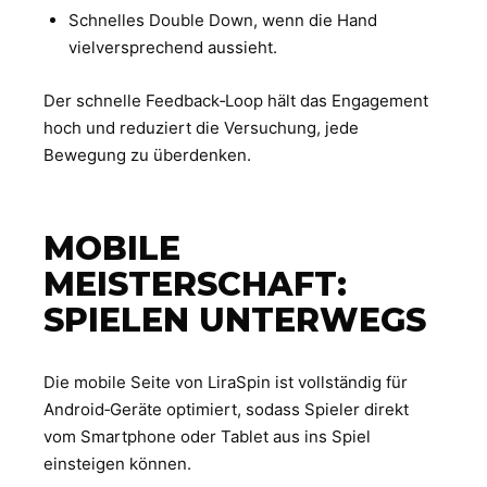
Schnelles Double Down, wenn die Hand
vielversprechend aussieht.
Der schnelle Feedback‑Loop hält das Engagement
hoch und reduziert die Versuchung, jede
Bewegung zu überdenken.
MOBILE
MEISTERSCHAFT:
SPIELEN UNTERWEGS
Die mobile Seite von LiraSpin ist vollständig für
Android‑Geräte optimiert, sodass Spieler direkt
vom Smartphone oder Tablet aus ins Spiel
einsteigen können.