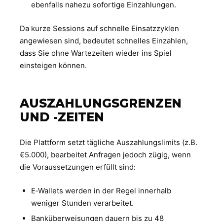
ebenfalls nahezu sofortige Einzahlungen.
Da kurze Sessions auf schnelle Einsatzzyklen
angewiesen sind, bedeutet schnelles Einzahlen,
dass Sie ohne Wartezeiten wieder ins Spiel
einsteigen können.
AUSZAHLUNGSGRENZEN
UND -ZEITEN
Die Plattform setzt tägliche Auszahlungslimits (z.B.
€5.000), bearbeitet Anfragen jedoch zügig, wenn
die Voraussetzungen erfüllt sind:
E‑Wallets werden in der Regel innerhalb
weniger Stunden verarbeitet.
Banküberweisungen dauern bis zu 48