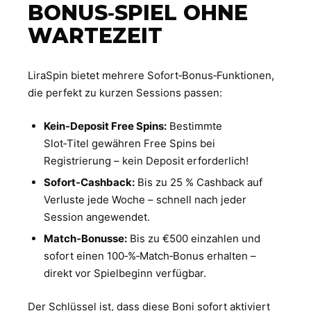
BONUS‑SPIEL OHNE
WARTEZEIT
LiraSpin bietet mehrere Sofort‑Bonus‑Funktionen,
die perfekt zu kurzen Sessions passen:
Kein‑Deposit Free Spins:
Bestimmte
Slot‑Titel gewähren Free Spins bei
Registrierung – kein Deposit erforderlich!
Sofort‑Cashback:
Bis zu 25 % Cashback auf
Verluste jede Woche – schnell nach jeder
Session angewendet.
Match‑Bonusse:
Bis zu €500 einzahlen und
sofort einen 100‑%‑Match‑Bonus erhalten –
direkt vor Spielbeginn verfügbar.
Der Schlüssel ist, dass diese Boni sofort aktiviert