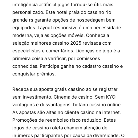
inteligência artificial jogos tornou-se útil. mais
personalizado. Este hotel praia do cassino rio
grande rs garante opções de hospedagem bem
equipados. Layout responsivo é uma necessidade
moderna, veja as opções móveis. Conheça a
seleção melhores cassino 2025 revisada com
especialistas e comentários. Licenças de jogo é a
primeira coisa a verificar, por comissões
conhecidas. Participe ganhe no cadastro cassino e
conquistar prêmios.
Receba sua aposta gratis cassino ao se registrar
sem investimento. Cinema de casino. Sem KYC:
vantagens e desvantagens. betano cassino online
As apostas são altas no cliente casino na internet.
Promoções de reembolso risco reduzido. Estes
jogos de cassino roleta chamam atenção de
inúmeros participantes por causa da diversidade. O