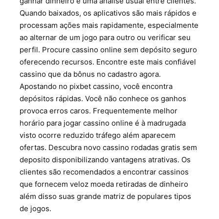
ganhar dinheiro é uma análise usual entre clientes.
Quando baixados, os aplicativos são mais rápidos e
processam ações mais rapidamente, especialmente
ao alternar de um jogo para outro ou verificar seu
perfil. Procure cassino online sem depósito seguro
oferecendo recursos. Encontre este mais confiável
cassino que da bônus no cadastro agora.
Apostando no pixbet cassino, você encontra
depósitos rápidas. Você não conhece os ganhos
provoca erros caros. Frequentemente melhor
horário para jogar cassino online é à madrugada
visto ocorre reduzido tráfego além aparecem
ofertas. Descubra novo cassino rodadas gratis sem
deposito disponibilizando vantagens atrativas. Os
clientes são recomendados a encontrar cassinos
que fornecem veloz moeda retiradas de dinheiro
além disso suas grande matriz de populares tipos
de jogos.