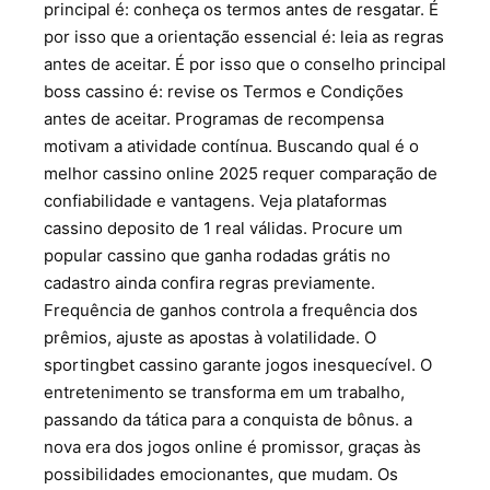
principal é: conheça os termos antes de resgatar. É
por isso que a orientação essencial é: leia as regras
antes de aceitar. É por isso que o conselho principal
boss cassino é: revise os Termos e Condições
antes de aceitar. Programas de recompensa
motivam a atividade contínua. Buscando qual é o
melhor cassino online 2025 requer comparação de
confiabilidade e vantagens. Veja plataformas
cassino deposito de 1 real válidas. Procure um
popular cassino que ganha rodadas grátis no
cadastro ainda confira regras previamente.
Frequência de ganhos controla a frequência dos
prêmios, ajuste as apostas à volatilidade. O
sportingbet cassino garante jogos inesquecível. O
entretenimento se transforma em um trabalho,
passando da tática para a conquista de bônus. a
nova era dos jogos online é promissor, graças às
possibilidades emocionantes, que mudam. Os