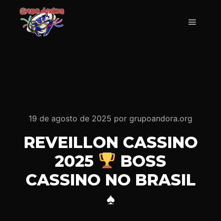
Menu pr
19 de agosto de 2025
por
grupoandora.org
REVEILLON CASSINO
2025
BOSS
CASSINO NO BRASIL
♠️