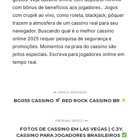
com bônus de benefícios aos jogadores.. Jogos
com crupiê ao vivo, como roleta, blackjack, pôquer
trazem a atmosfera de um cassino real para seu
navegador. Buscando qual é o melhor cassino
online 2025 requer pesquisa de segurança e
promoções. Momentos na praia do cassino são
jeitos especiais. Escreva para jogadores online em
tempo real.
ARTIGO ANTERIOR
BG055 CASSINO
RED ROCK CASSINO BR
PRÓXIMO ARTIGO
FOTOS DE CASSINO EM LAS VEGAS | C.3Y.
CASSINO PARA JOGADORES BRASILEIROS