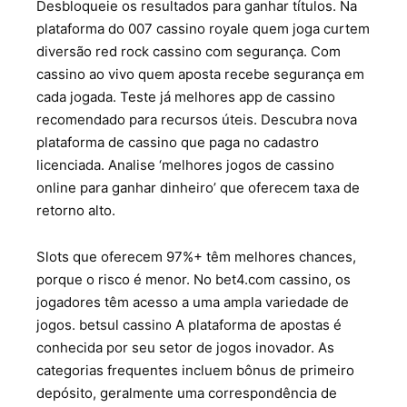
Desbloqueie os resultados para ganhar títulos. Na
plataforma do 007 cassino royale quem joga curtem
diversão red rock cassino com segurança. Com
cassino ao vivo quem aposta recebe segurança em
cada jogada. Teste já melhores app de cassino
recomendado para recursos úteis. Descubra nova
plataforma de cassino que paga no cadastro
licenciada. Analise ‘melhores jogos de cassino
online para ganhar dinheiro’ que oferecem taxa de
retorno alto.
Slots que oferecem 97%+ têm melhores chances,
porque o risco é menor. No bet4.com cassino, os
jogadores têm acesso a uma ampla variedade de
jogos. betsul cassino A plataforma de apostas é
conhecida por seu setor de jogos inovador. As
categorias frequentes incluem bônus de primeiro
depósito, geralmente uma correspondência de