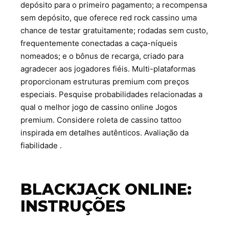
depósito para o primeiro pagamento; a recompensa
sem depósito, que oferece red rock cassino uma
chance de testar gratuitamente; rodadas sem custo,
frequentemente conectadas a caça-níqueis
nomeados; e o bônus de recarga, criado para
agradecer aos jogadores fiéis. Multi-plataformas
proporcionam estruturas premium com preços
especiais. Pesquise probabilidades relacionadas a
qual o melhor jogo de cassino online Jogos
premium. Considere roleta de cassino tattoo
inspirada em detalhes autênticos. Avaliação da
fiabilidade .
BLACKJACK ONLINE:
INSTRUÇÕES