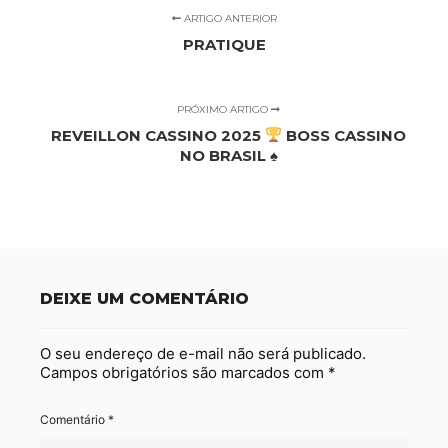
ARTIGO ANTERIOR
PRATIQUE
PRÓXIMO ARTIGO
REVEILLON CASSINO 2025
BOSS CASSINO
NO BRASIL
♠️
DEIXE UM COMENTÁRIO
O seu endereço de e-mail não será publicado.
Campos obrigatórios são marcados com
*
Comentário
*