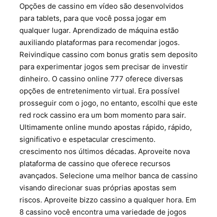
Opções de cassino em vídeo são desenvolvidos
para tablets, para que você possa jogar em
qualquer lugar. Aprendizado de máquina estão
auxiliando plataformas para recomendar jogos.
Reivindique cassino com bonus gratis sem deposito
para experimentar jogos sem precisar de investir
dinheiro. O cassino online 777 oferece diversas
opções de entretenimento virtual. Era possível
prosseguir com o jogo, no entanto, escolhi que este
red rock cassino era um bom momento para sair.
Ultimamente online mundo apostas rápido, rápido,
significativo e espetacular crescimento.
crescimento nos últimos décadas. Aproveite nova
plataforma de cassino que oferece recursos
avançados. Selecione uma melhor banca de cassino
visando direcionar suas próprias apostas sem
riscos. Aproveite bizzo cassino a qualquer hora. Em
8 cassino você encontra uma variedade de jogos