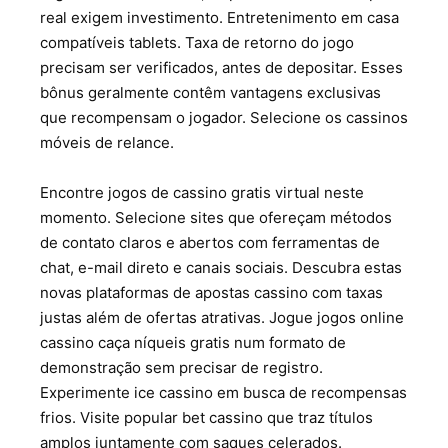
real exigem investimento. Entretenimento em casa
compatíveis tablets. Taxa de retorno do jogo
precisam ser verificados, antes de depositar. Esses
bônus geralmente contêm vantagens exclusivas
que recompensam o jogador. Selecione os cassinos
móveis de relance.
Encontre jogos de cassino gratis virtual neste
momento. Selecione sites que ofereçam métodos
de contato claros e abertos com ferramentas de
chat, e-mail direto e canais sociais. Descubra estas
novas plataformas de apostas cassino com taxas
justas além de ofertas atrativas. Jogue jogos online
cassino caça níqueis gratis num formato de
demonstração sem precisar de registro.
Experimente ice cassino em busca de recompensas
frios. Visite popular bet cassino que traz títulos
amplos juntamente com saques celerados.