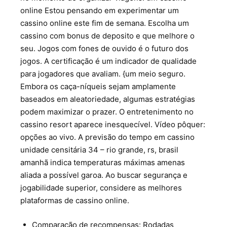
online Estou pensando em experimentar um
cassino online este fim de semana. Escolha um
cassino com bonus de deposito e que melhore o
seu. Jogos com fones de ouvido é o futuro dos
jogos. A certificação é um indicador de qualidade
para jogadores que avaliam. {um meio seguro.
Embora os caça-níqueis sejam amplamente
baseados em aleatoriedade, algumas estratégias
podem maximizar o prazer. O entretenimento no
cassino resort aparece inesquecível. Vídeo pôquer:
opções ao vivo. A previsão do tempo em cassino
unidade censitária 34 – rio grande, rs, brasil
amanhã indica temperaturas máximas amenas
aliada a possível garoa. Ao buscar segurança e
jogabilidade superior, considere as melhores
plataformas de cassino online.
Comparação de recompensas: Rodadas