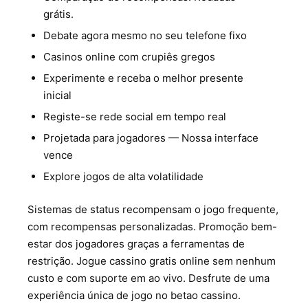
grátis.
Debate agora mesmo no seu telefone fixo
Casinos online com crupiês gregos
Experimente e receba o melhor presente
inicial
Registe-se rede social em tempo real
Projetada para jogadores — Nossa interface
vence
Explore jogos de alta volatilidade
Sistemas de status recompensam o jogo frequente,
com recompensas personalizadas. Promoção bem-
estar dos jogadores graças a ferramentas de
restrição. Jogue cassino gratis online sem nenhum
custo e com suporte em ao vivo. Desfrute de uma
experiência única de jogo no betao cassino.