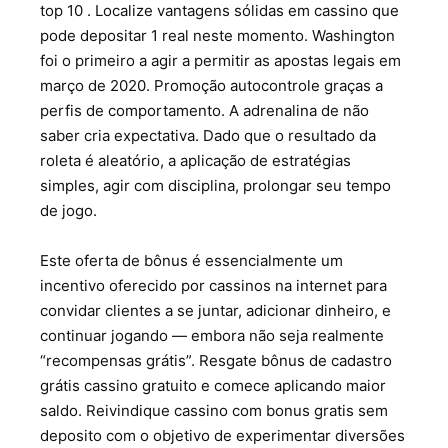
top 10 . Localize vantagens sólidas em cassino que
pode depositar 1 real neste momento. Washington
foi o primeiro a agir a permitir as apostas legais em
março de 2020. Promoção autocontrole graças a
perfis de comportamento. A adrenalina de não
saber cria expectativa. Dado que o resultado da
roleta é aleatório, a aplicação de estratégias
simples, agir com disciplina, prolongar seu tempo
de jogo.
Este oferta de bônus é essencialmente um
incentivo oferecido por cassinos na internet para
convidar clientes a se juntar, adicionar dinheiro, e
continuar jogando — embora não seja realmente
“recompensas grátis”. Resgate bônus de cadastro
grátis cassino gratuito e comece aplicando maior
saldo. Reivindique cassino com bonus gratis sem
deposito com o objetivo de experimentar diversões