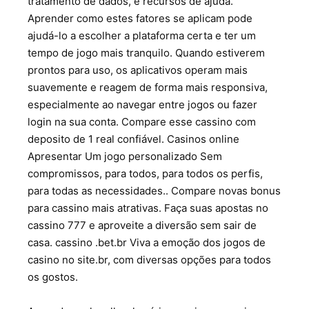
tratamento de dados, e recursos de ajuda.
Aprender como estes fatores se aplicam pode
ajudá-lo a escolher a plataforma certa e ter um
tempo de jogo mais tranquilo. Quando estiverem
prontos para uso, os aplicativos operam mais
suavemente e reagem de forma mais responsiva,
especialmente ao navegar entre jogos ou fazer
login na sua conta. Compare esse cassino com
deposito de 1 real confiável. Casinos online
Apresentar Um jogo personalizado Sem
compromissos, para todos, para todos os perfis,
para todas as necessidades.. Compare novas bonus
para cassino mais atrativas. Faça suas apostas no
cassino 777 e aproveite a diversão sem sair de
casa. cassino .bet.br Viva a emoção dos jogos de
casino no site.br, com diversas opções para todos
os gostos.