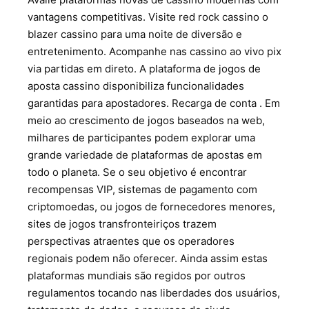
vantagens competitivas. Visite red rock cassino o
blazer cassino para uma noite de diversão e
entretenimento. Acompanhe nas cassino ao vivo pix
via partidas em direto. A plataforma de jogos de
aposta cassino disponibiliza funcionalidades
garantidas para apostadores. Recarga de conta . Em
meio ao crescimento de jogos baseados na web,
milhares de participantes podem explorar uma
grande variedade de plataformas de apostas em
todo o planeta. Se o seu objetivo é encontrar
recompensas VIP, sistemas de pagamento com
criptomoedas, ou jogos de fornecedores menores,
sites de jogos transfronteiriços trazem
perspectivas atraentes que os operadores
regionais podem não oferecer. Ainda assim estas
plataformas mundiais são regidos por outros
regulamentos tocando nas liberdades dos usuários,