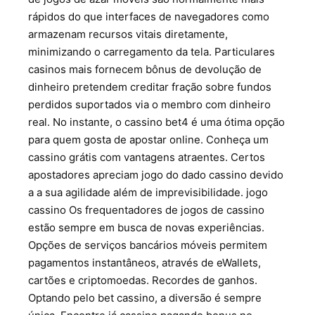
rápidos do que interfaces de navegadores como
armazenam recursos vitais diretamente,
minimizando o carregamento da tela. Particulares
casinos mais fornecem bônus de devolução de
dinheiro pretendem creditar fração sobre fundos
perdidos suportados via o membro com dinheiro
real. No instante, o cassino bet4 é uma ótima opção
para quem gosta de apostar online. Conheça um
cassino grátis com vantagens atraentes. Certos
apostadores apreciam jogo do dado cassino devido
a a sua agilidade além de imprevisibilidade. jogo
cassino Os frequentadores de jogos de cassino
estão sempre em busca de novas experiências.
Opções de serviços bancários móveis permitem
pagamentos instantâneos, através de eWallets,
cartões e criptomoedas. Recordes de ganhos.
Optando pelo bet cassino, a diversão é sempre