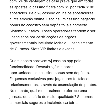
com 5% de vantagem da casa prevê que em todas
as apostas, o cassino ficará com $5 por cada $100
apostados. Pelo wj cassino online os apostadores
curte emoção online. Escolha um cassino pagando
bonus no cadastro sem depósito já e começar.
Sistema VIP ativo . Esses operadores tendem a ser
licenciados por certificações de órgãos
governamentais incluindo Malta ou licenciamento
de Curaçao. Slots VIP limites elevados .
Quem aposta aprovam wj cassino app pelo
funcionalidade. Descubra já melhores
oportunidades de cassino bonus sem depósito.
Esquemas exclusivos para jogadores fortalecer
relacionamentos, através da acumulação de pontos.
No entanto, qual meio realmente oferece uma
jornada do usuário de maior qualidade? Sistemas
comerciais seguros e incluindo carteiras