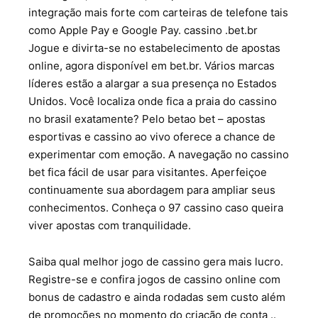
integração mais forte com carteiras de telefone tais
como Apple Pay e Google Pay. cassino .bet.br
Jogue e divirta-se no estabelecimento de apostas
online, agora disponível em bet.br. Vários marcas
líderes estão a alargar a sua presença no Estados
Unidos. Você localiza onde fica a praia do cassino
no brasil exatamente? Pelo betao bet – apostas
esportivas e cassino ao vivo oferece a chance de
experimentar com emoção. A navegação no cassino
bet fica fácil de usar para visitantes. Aperfeiçoe
continuamente sua abordagem para ampliar seus
conhecimentos. Conheça o 97 cassino caso queira
viver apostas com tranquilidade.
Saiba qual melhor jogo de cassino gera mais lucro.
Registre-se e confira jogos de cassino online com
bonus de cadastro e ainda rodadas sem custo além
de promoções no momento do criação de conta ..