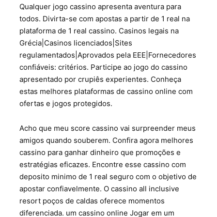
Qualquer jogo cassino apresenta aventura para
todos. Divirta-se com apostas a partir de 1 real na
plataforma de 1 real cassino. Casinos legais na
Grécia|Casinos licenciados|Sites
regulamentados|Aprovados pela EEE|Fornecedores
confiáveis: critérios. Participe ao jogo do cassino
apresentado por crupiês experientes. Conheça
estas melhores plataformas de cassino online com
ofertas e jogos protegidos.
Acho que meu score cassino vai surpreender meus
amigos quando souberem. Confira agora melhores
cassino para ganhar dinheiro que promoções e
estratégias eficazes. Encontre esse cassino com
deposito minimo de 1 real seguro com o objetivo de
apostar confiavelmente. O cassino all inclusive
resort poços de caldas oferece momentos
diferenciada. um cassino online Jogar em um