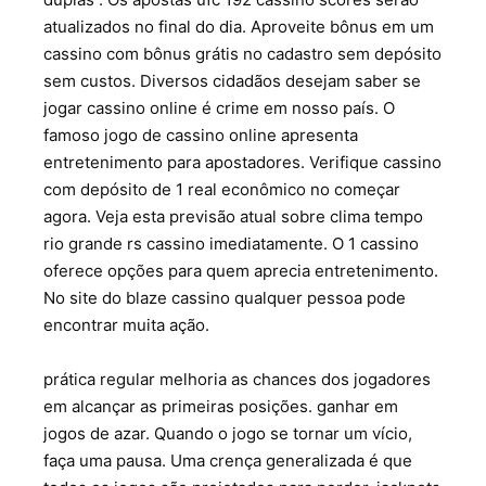
atualizados no final do dia. Aproveite bônus em um
cassino com bônus grátis no cadastro sem depósito
sem custos. Diversos cidadãos desejam saber se
jogar cassino online é crime em nosso país. O
famoso jogo de cassino online apresenta
entretenimento para apostadores. Verifique cassino
com depósito de 1 real econômico no começar
agora. Veja esta previsão atual sobre clima tempo
rio grande rs cassino imediatamente. O 1 cassino
oferece opções para quem aprecia entretenimento.
No site do blaze cassino qualquer pessoa pode
encontrar muita ação.
prática regular melhoria as chances dos jogadores
em alcançar as primeiras posições. ganhar em
jogos de azar. Quando o jogo se tornar um vício,
faça uma pausa. Uma crença generalizada é que