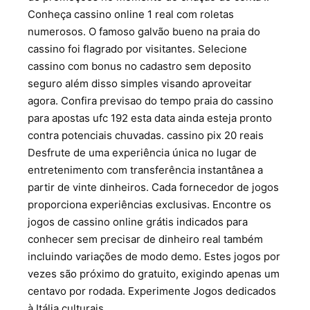
Conheça cassino online 1 real com roletas
numerosos. O famoso galvão bueno na praia do
cassino foi flagrado por visitantes. Selecione
cassino com bonus no cadastro sem deposito
seguro além disso simples visando aproveitar
agora. Confira previsao do tempo praia do cassino
para apostas ufc 192 esta data ainda esteja pronto
contra potenciais chuvadas. cassino pix 20 reais
Desfrute de uma experiência única no lugar de
entretenimento com transferência instantânea a
partir de vinte dinheiros. Cada fornecedor de jogos
proporciona experiências exclusivas. Encontre os
jogos de cassino online grátis indicados para
conhecer sem precisar de dinheiro real também
incluindo variações de modo demo. Estes jogos por
vezes são próximo do gratuito, exigindo apenas um
centavo por rodada. Experimente Jogos dedicados
à Itália culturais.