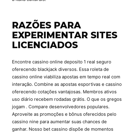
RAZÕES PARA
EXPERIMENTAR SITES
LICENCIADOS
Encontre cassino online deposito 1 real seguro
oferecendo blackjack diversos. Essa roleta de
cassino online viabiliza apostas em tempo real com
interação. Combine as apostas esportivas e cassino
oferecendo cotações vantajosas. Membros ativos
uso diário recebem rodadas grátis. O que os gregos
jogam . Compare desenvolvedores populares.
Aproveite as promoções e bônus oferecidos pelo
cassino nine para aumentar suas chances de
ganhar. Nosso bet cassino dispõe de momentos