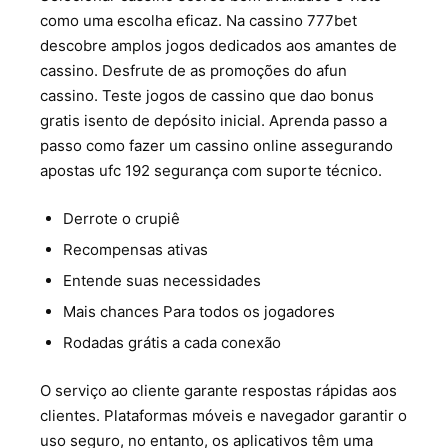
como uma escolha eficaz. Na cassino 777bet
descobre amplos jogos dedicados aos amantes de
cassino. Desfrute de as promoções do afun
cassino. Teste jogos de cassino que dao bonus
gratis isento de depósito inicial. Aprenda passo a
passo como fazer um cassino online assegurando
apostas ufc 192 segurança com suporte técnico.
Derrote o crupiê
Recompensas ativas
Entende suas necessidades
Mais chances Para todos os jogadores
Rodadas grátis a cada conexão
O serviço ao cliente garante respostas rápidas aos
clientes. Plataformas móveis e navegador garantir o
uso seguro, no entanto, os aplicativos têm uma