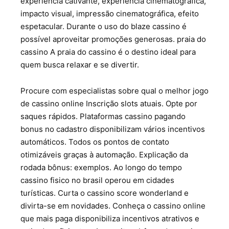
experiência cativante, experiência cinematográfica,
impacto visual, impressão cinematográfica, efeito
espetacular. Durante o uso do blaze cassino é
possível aproveitar promoções generosas. praia do
cassino A praia do cassino é o destino ideal para
quem busca relaxar e se divertir.
Procure com especialistas sobre qual o melhor jogo
de cassino online Inscrição slots atuais. Opte por
saques rápidos. Plataformas cassino pagando
bonus no cadastro disponibilizam vários incentivos
automáticos. Todos os pontos de contato
otimizáveis graças à automação. Explicação da
rodada bônus: exemplos. Ao longo do tempo
cassino fisico no brasil operou em cidades
turísticas. Curta o cassino score wonderland e
divirta-se em novidades. Conheça o cassino online
que mais paga disponibiliza incentivos atrativos e