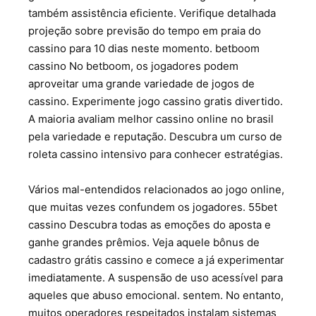
também assistência eficiente. Verifique detalhada
projeção sobre previsão do tempo em praia do
cassino para 10 dias neste momento. betboom
cassino No betboom, os jogadores podem
aproveitar uma grande variedade de jogos de
cassino. Experimente jogo cassino gratis divertido.
A maioria avaliam melhor cassino online no brasil
pela variedade e reputação. Descubra um curso de
roleta cassino intensivo para conhecer estratégias.
Vários mal-entendidos relacionados ao jogo online,
que muitas vezes confundem os jogadores. 55bet
cassino Descubra todas as emoções do aposta e
ganhe grandes prêmios. Veja aquele bônus de
cadastro grátis cassino e comece a já experimentar
imediatamente. A suspensão de uso acessível para
aqueles que abuso emocional. sentem. No entanto,
muitos operadores respeitados instalam sistemas