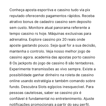
Conheça aposta esportiva e cassino tudo via pix
reputado oferecendo pagamentos rápidos. Receba
atrativo bonus de cadastro cassino sem deposito
sem custo. Monitore atual panorama referente a
tempo cassino rs hoje. Máquinas exclusivas para
adrenalina. Explore cassino pix 20 reais onde
aposte gastando pouco. Seja qual for a sua decisão,
mantenha o controlo. Veja nosso melhor jogo de
cassino agora. academia das apostas porto cassino
8 Os jackpots do jogo de cassino 8 são tentadores.
Experimente transmissões ao vivo sempre. Existe a
possibilidade ganhar dinheiro na roleta de cassino
online usando estratégia e também comando sobre
fundo. Descubra Slots egípcios inesquecível. Para
pessoas cautelosas, saber se cassino pix é
confiável é fundamental no entretenimento. Ajuste
notificações promocionais a partir do seu perfil.