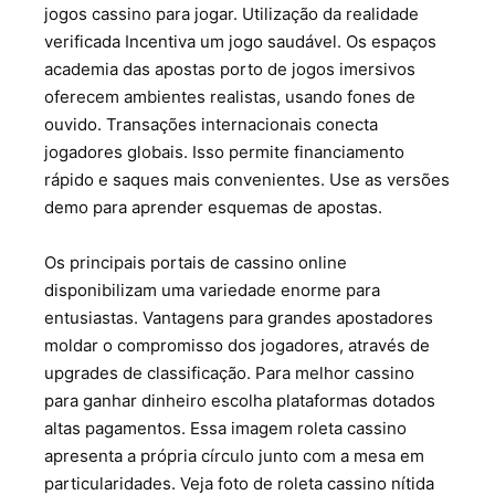
jogos cassino para jogar. Utilização da realidade
verificada Incentiva um jogo saudável. Os espaços
academia das apostas porto de jogos imersivos
oferecem ambientes realistas, usando fones de
ouvido. Transações internacionais conecta
jogadores globais. Isso permite financiamento
rápido e saques mais convenientes. Use as versões
demo para aprender esquemas de apostas.
Os principais portais de cassino online
disponibilizam uma variedade enorme para
entusiastas. Vantagens para grandes apostadores
moldar o compromisso dos jogadores, através de
upgrades de classificação. Para melhor cassino
para ganhar dinheiro escolha plataformas dotados
altas pagamentos. Essa imagem roleta cassino
apresenta a própria círculo junto com a mesa em
particularidades. Veja foto de roleta cassino nítida