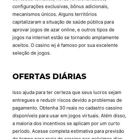
configurações exclusivas, bônus adicionais,
mecanismos únicos. Alguns territórios
capitalizaram a situação de saúde pública para
aprovar jogos de azar online, e outros tipos de
jogos na internet estão se tornando amplamente
aceitos. O casino wj é famoso por sua excelente
seleção de jogos.
OFERTAS DIÁRIAS
Isso ajuda para ter certeza que seus lucros sejam
entregues e reduzir riscos devido a problemas de
pagamento. Obtenha 30 reais no cadastro cassino
disponíveis para usar em jogos virtuais. Além disso,
a maioria dos incentivos se aplicam por um curto
período. Acesse completa estimativa para previsão
do tempo para praia do cassino nos próximos dias.