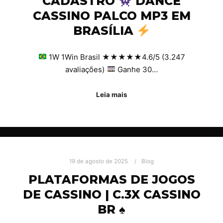
CADASTRO
DANCE
CASSINO PALCO MP3 EM
BRASÍLIA
1W 1Win Brasil ★★★★★4.6/5 (3.247
avaliações)
Ganhe 30…
Leia mais
19 de agosto de 2025
Blog
PLATAFORMAS DE JOGOS
DE CASSINO | C.3X CASSINO
BR ♠️