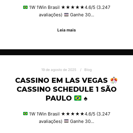
1W 1Win Brasil ★★★★★4.6/5 (3.247
avaliações)
Ganhe 30…
Leia mais
19 de agosto de 2025
Blog
CASSINO EM LAS VEGAS
CASSINO SCHEDULE 1 SÃO
PAULO
♠️
1W 1Win Brasil ★★★★★4.6/5 (3.247
avaliações)
Ganhe 30…