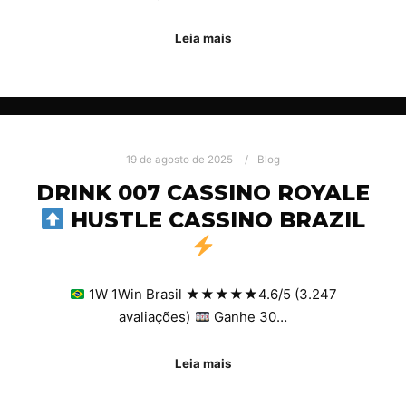
Leia mais
19 de agosto de 2025
Blog
DRINK 007 CASSINO ROYALE
HUSTLE CASSINO BRAZIL
1W 1Win Brasil ★★★★★4.6/5 (3.247
avaliações)
Ganhe 30…
Leia mais