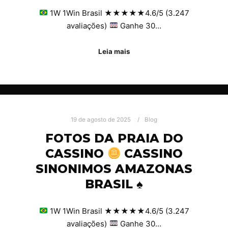
1W 1Win Brasil ★★★★★4.6/5 (3.247
avaliações)
Ganhe 30…
Leia mais
19 de agosto de 2025
Blog
FOTOS DA PRAIA DO
CASSINO
CASSINO
SINONIMOS AMAZONAS
BRASIL
♠️
1W 1Win Brasil ★★★★★4.6/5 (3.247
avaliações)
Ganhe 30…