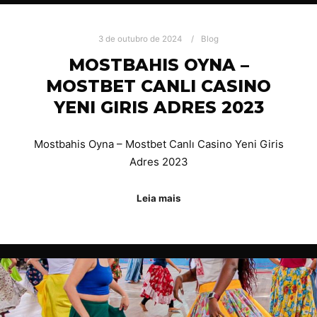
3 de outubro de 2024
Blog
MOSTBAHIS OYNA –
MOSTBET CANLI CASINO
YENI GIRIS ADRES 2023
Mostbahis Oyna – Mostbet Canlı Casino Yeni Giris
Adres 2023
Leia mais