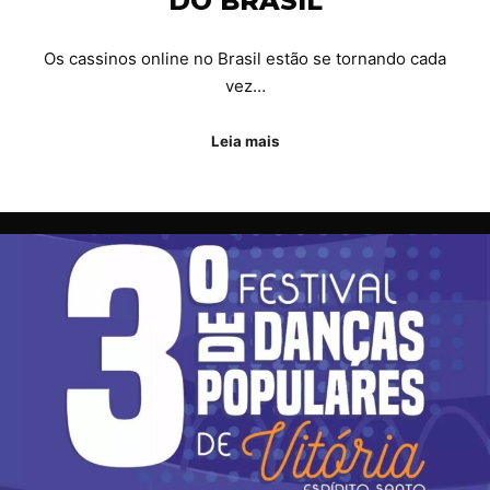
DO BRASIL
Os cassinos online no Brasil estão se tornando cada
vez…
Leia mais