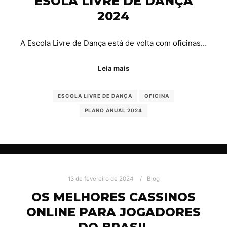
ESOLA LIVRE DE DANÇA
2024
A Escola Livre de Dança está de volta com oficinas…
Leia mais
ESCOLA LIVRE DE DANÇA
OFICINA
PLANO ANUAL 2024
13 de fevereiro de 2024
Blog
OS MELHORES CASSINOS
ONLINE PARA JOGADORES