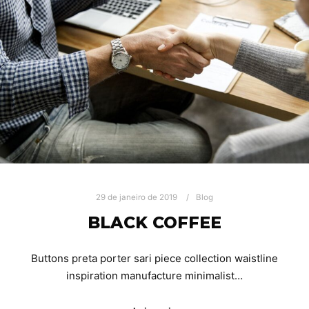
29 de janeiro de 2019
Blog
BLACK COFFEE
Buttons preta porter sari piece collection waistline
inspiration manufacture minimalist…