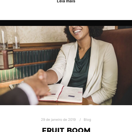
Leia mais
29 de janeiro de 2019
Blog
FRUIT BOOM