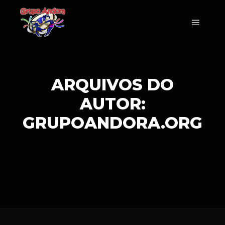
Menu pr
ARQUIVOS DO
AUTOR:
GRUPOANDORA.ORG