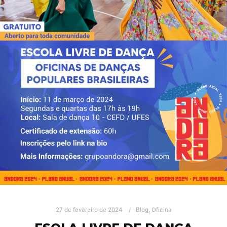
27 de fevereiro de 2024
Blog
,
Oficina