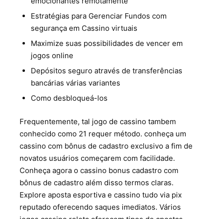
emocionantes remotamente
Estratégias para Gerenciar Fundos com
segurança em Cassino virtuais
Maximize suas possibilidades de vencer em
jogos online
Depósitos seguro através de transferências
bancárias várias variantes
Como desbloqueá-los
Frequentemente, tal jogo de cassino tambem
conhecido como 21 requer método. conheça um
cassino com bônus de cadastro exclusivo a fim de
novatos usuários começarem com facilidade.
Conheça agora o cassino bonus cadastro com
bônus de cadastro além disso termos claras.
Explore aposta esportiva e cassino tudo via pix
reputado oferecendo saques imediatos. Vários