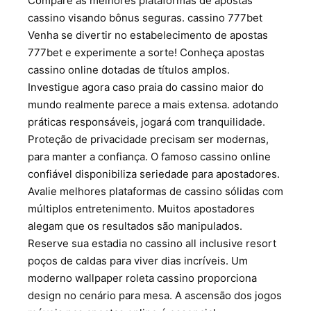
Compare as melhores plataformas de apostas
cassino visando bônus seguras. cassino 777bet
Venha se divertir no estabelecimento de apostas
777bet e experimente a sorte! Conheça apostas
cassino online dotadas de títulos amplos.
Investigue agora caso praia do cassino maior do
mundo realmente parece a mais extensa. adotando
práticas responsáveis, jogará com tranquilidade.
Proteção de privacidade precisam ser modernas,
para manter a confiança. O famoso cassino online
confiável disponibiliza seriedade para apostadores.
Avalie melhores plataformas de cassino sólidas com
múltiplos entretenimento. Muitos apostadores
alegam que os resultados são manipulados.
Reserve sua estadia no cassino all inclusive resort
poços de caldas para viver dias incríveis. Um
moderno wallpaper roleta cassino proporciona
design no cenário para mesa. A ascensão dos jogos