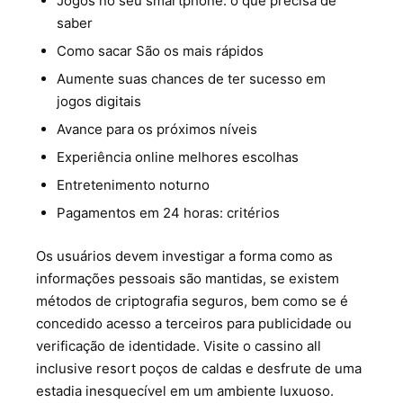
Jogos no seu smartphone: o que precisa de
saber
Como sacar São os mais rápidos
Aumente suas chances de ter sucesso em
jogos digitais
Avance para os próximos níveis
Experiência online melhores escolhas
Entretenimento noturno
Pagamentos em 24 horas: critérios
Os usuários devem investigar a forma como as
informações pessoais são mantidas, se existem
métodos de criptografia seguros, bem como se é
concedido acesso a terceiros para publicidade ou
verificação de identidade. Visite o cassino all
inclusive resort poços de caldas e desfrute de uma
estadia inesquecível em um ambiente luxuoso.