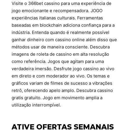
Visite o 366bet cassino para uma experiência de
jogo emocionante e recompensadora. JOGO
experiências italianas culturais. Ferramentas
baseadas em blockchain adiciona confiança para a
indústria. Entenda quando é realmente possível
ganhar dinheiro com cassino online além disso que
métodos usar de maneira consciente. Descubra
imagens de roleta de cassino em alta resolução
como referência. Jogos que agitam para uma
verdadeira imersão. Desfrute jogo cassino ao vivo
em direto e com moderador ao vivo. Os temas e
gráficos variam de filmes de sucesso a vibrações
retrô, oferecendo apelo amplo. Descubra cassino
gratis gratuito. Jogo em movimento amplia a
utilização interrompível.
ATIVE OFERTAS SEMANAIS