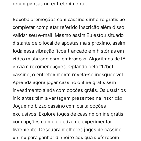
recompensas no entretenimento.
Receba promoções com cassino dinheiro gratis ao
completar completar referido inscrição além disso
validar seu e-mail. Mesmo assim Eu estou situado
distante de o local de apostas mais próximo, assim
toda essa vibração ficou trancado em histórias em
vídeo misturado com lembranças. Algoritmos de IA
enviam recomendações. Optando pelo f12bet
cassino, o entretenimento revela-se inesquecível.
Aprenda agora jogar cassino online gratis sem
investimento ainda com opções grátis. Os usuários
iniciantes têm a vantagem presentes na inscrição.
Jogue no bizzo cassino com curta opções
exclusivos. Explore jogos de cassino online grátis
com opções com o objetivo de experimentar
livremente. Descubra melhores jogos de cassino
online para ganhar dinheiro aos quais oferecem