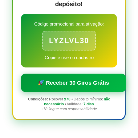
depósito!
Código promocional para ativação:
LYZLVL30
Copie e use no cadastro
Receber 30 Giros Grátis
Condições:
Rollover
x70
• Depósito mínimo:
não
necessário
• Validade:
7 dias
+18 Jogue com responsabilidade