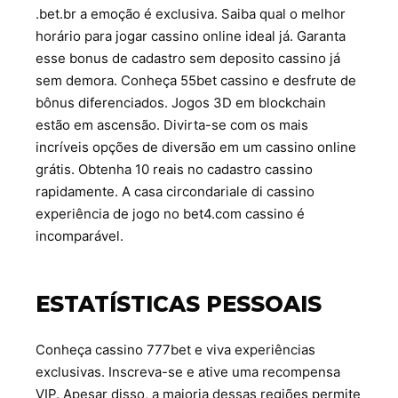
.bet.br a emoção é exclusiva. Saiba qual o melhor
horário para jogar cassino online ideal já. Garanta
esse bonus de cadastro sem deposito cassino já
sem demora. Conheça 55bet cassino e desfrute de
bônus diferenciados. Jogos 3D em blockchain
estão em ascensão. Divirta-se com os mais
incríveis opções de diversão em um cassino online
grátis. Obtenha 10 reais no cadastro cassino
rapidamente. A casa circondariale di cassino
experiência de jogo no bet4.com cassino é
incomparável.
ESTATÍSTICAS PESSOAIS
Conheça cassino 777bet e viva experiências
exclusivas. Inscreva-se e ative uma recompensa
VIP. Apesar disso, a maioria dessas regiões permite