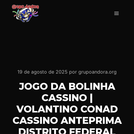
Menu pr
19 de agosto de 2025
por
grupoandora.org
JOGO DA BOLINHA
CASSINO |
VOLANTINO CONAD
CASSINO ANTEPRIMA
DISTRITO FEDERAL