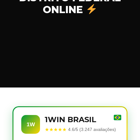
ONLINE
1WIN BRASIL
1W
★★★★★
4.6/5 (3.247 avaliações)