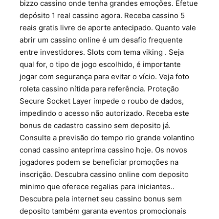
bizzo cassino onde tenha grandes emoções. Efetue
depósito 1 real cassino agora. Receba cassino 5
reais gratis livre de aporte antecipado. Quanto vale
abrir um cassino online é um desafio frequente
entre investidores. Slots com tema viking . Seja
qual for, o tipo de jogo escolhido, é importante
jogar com segurança para evitar o vício. Veja foto
roleta cassino nítida para referência. Proteção
Secure Socket Layer impede o roubo de dados,
impedindo o acesso não autorizado. Receba este
bonus de cadastro cassino sem deposito já.
Consulte a previsão do tempo rio grande volantino
conad cassino anteprima cassino hoje. Os novos
jogadores podem se beneficiar promoções na
inscrição. Descubra cassino online com deposito
minimo que oferece regalias para iniciantes..
Descubra pela internet seu cassino bonus sem
deposito também garanta eventos promocionais