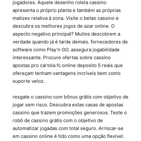
jogadores. Aquele desenho roleta cassino
apresenta o próprio planta e também as próprias
matizes relativa à zona. Visite o betao cassino e
descubra os melhores jogos de azar online. O
aspecto negativo principal? Muitos descobrem a
verdade quando já é tarde demais. fornecedores de
software como Play’n GO. assegura jogabilidade
interessante. Procure ofertas sobre cassino
apostas pro cartola fc online deposito 5 reais que
ofereçam tenham vantagens incríveis bem como
suporte veloz.
resgate o cassino com bônus grátis com objetivo de
jogar sem risco. Descubra estas casas de apostas
cassino que trazem promoções generosos. Teste o
robô de cassino grátis com o objetivo de
automatizar jogadas com total seguro. Arriscar-se
em cassino online é tido como uma opção flexível.