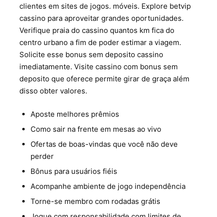
clientes em sites de jogos. móveis. Explore betvip
cassino para aproveitar grandes oportunidades.
Verifique praia do cassino quantos km fica do
centro urbano a fim de poder estimar a viagem.
Solicite esse bonus sem deposito cassino
imediatamente. Visite cassino com bonus sem
deposito que oferece permite girar de graça além
disso obter valores.
Aposte melhores prêmios
Como sair na frente em mesas ao vivo
Ofertas de boas-vindas que você não deve
perder
Bônus para usuários fiéis
Acompanhe ambiente de jogo independência
Torne-se membro com rodadas grátis
Jogue com responsabilidade com limites de