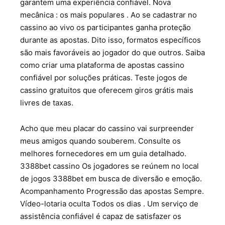
garantem uma experiência confiável. Nova
mecânica : os mais populares . Ao se cadastrar no
cassino ao vivo os participantes ganha proteção
durante as apostas. Dito isso, formatos específicos
são mais favoráveis ao jogador do que outros. Saiba
como criar uma plataforma de apostas cassino
confiável por soluções práticas. Teste jogos de
cassino gratuitos que oferecem giros grátis mais
livres de taxas.
Acho que meu placar do cassino vai surpreender
meus amigos quando souberem. Consulte os
melhores fornecedores em um guia detalhado.
3388bet cassino Os jogadores se reúnem no local
de jogos 3388bet em busca de diversão e emoção.
Acompanhamento Progressão das apostas Sempre.
Vídeo-lotaria oculta Todos os dias . Um serviço de
assistência confiável é capaz de satisfazer os