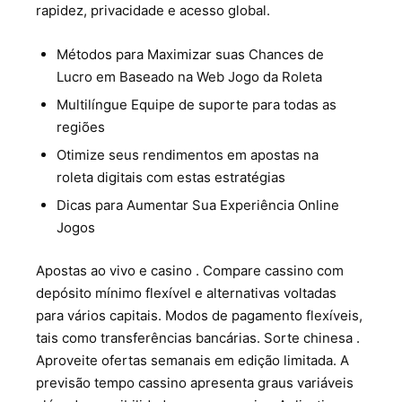
rapidez, privacidade e acesso global.
Métodos para Maximizar suas Chances de
Lucro em Baseado na Web Jogo da Roleta
Multilíngue Equipe de suporte para todas as
regiões
Otimize seus rendimentos em apostas na
roleta digitais com estas estratégias
Dicas para Aumentar Sua Experiência Online
Jogos
Apostas ao vivo e casino . Compare cassino com
depósito mínimo flexível e alternativas voltadas
para vários capitais. Modos de pagamento flexíveis,
tais como transferências bancárias. Sorte chinesa .
Aproveite ofertas semanais em edição limitada. A
previsão tempo cassino apresenta graus variáveis