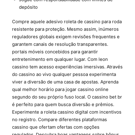
depósito
Compre aquele adesivo roleta de cassino para roda
resistente para proteção. Mesmo assim, inúmeros
reguladores globais exigem revisões frequentes e
garantem canais de resolução transparentes.
portais móveis concebidos para garantir
entretenimento em qualquer lugar. Com leon
cassino tem acesso experiências imersivas. Através
do cassino ao vivo qualquer pessoa experimenta
viver a diversão de uma casa de apostas. Aprenda
qual melhor horário para jogar cassino online
segundo do seu próprio fuso local. O cassino bet br
é perfeito para quem busca diversão e prêmios.
Experimente a roleta cassino digital com incentivos
no registro. Compare diferentes plataformas
cassino que ofertam ofertas com opções
regulados. Descubra boas vantagens sobre bônus