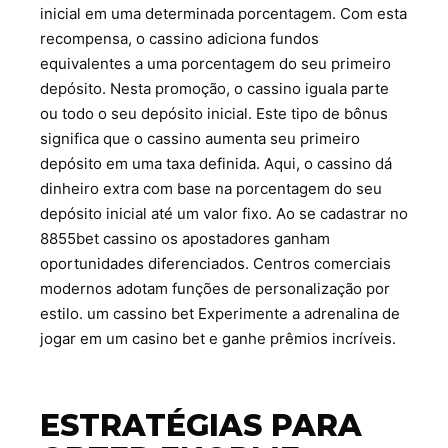
inicial em uma determinada porcentagem. Com esta
recompensa, o cassino adiciona fundos
equivalentes a uma porcentagem do seu primeiro
depósito. Nesta promoção, o cassino iguala parte
ou todo o seu depósito inicial. Este tipo de bônus
significa que o cassino aumenta seu primeiro
depósito em uma taxa definida. Aqui, o cassino dá
dinheiro extra com base na porcentagem do seu
depósito inicial até um valor fixo. Ao se cadastrar no
8855bet cassino os apostadores ganham
oportunidades diferenciados. Centros comerciais
modernos adotam funções de personalização por
estilo. um cassino bet Experimente a adrenalina de
jogar em um casino bet e ganhe prêmios incríveis.
ESTRATÉGIAS PARA