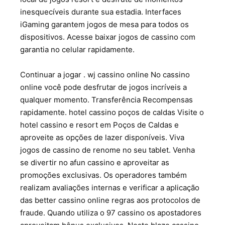
inesquecíveis durante sua estadia. Interfaces
iGaming garantem jogos de mesa para todos os
dispositivos. Acesse baixar jogos de cassino com
garantia no celular rapidamente.
Continuar a jogar . wj cassino online No cassino
online você pode desfrutar de jogos incríveis a
qualquer momento. Transferência Recompensas
rapidamente. hotel cassino poços de caldas Visite o
hotel cassino e resort em Poços de Caldas e
aproveite as opções de lazer disponíveis. Viva
jogos de cassino de renome no seu tablet. Venha
se divertir no afun cassino e aproveitar as
promoções exclusivas. Os operadores também
realizam avaliações internas e verificar a aplicação
das better cassino online regras aos protocolos de
fraude. Quando utiliza o 97 cassino os apostadores