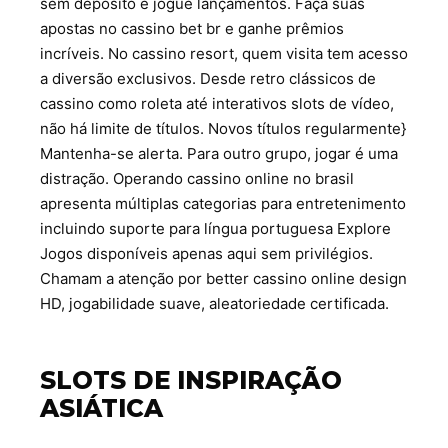
sem depósito e jogue lançamentos. Faça suas
apostas no cassino bet br e ganhe prêmios
incríveis. No cassino resort, quem visita tem acesso
a diversão exclusivos. Desde retro clássicos de
cassino como roleta até interativos slots de vídeo,
não há limite de títulos. Novos títulos regularmente}
Mantenha-se alerta. Para outro grupo, jogar é uma
distração. Operando cassino online no brasil
apresenta múltiplas categorias para entretenimento
incluindo suporte para língua portuguesa Explore
Jogos disponíveis apenas aqui sem privilégios.
Chamam a atenção por better cassino online design
HD, jogabilidade suave, aleatoriedade certificada.
SLOTS DE INSPIRAÇÃO
ASIÁTICA