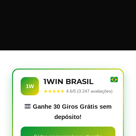
1WIN BRASIL
1W
★★★★★
4.6/5 (3.247 avaliações)
Ganhe 30 Giros Grátis sem
depósito!