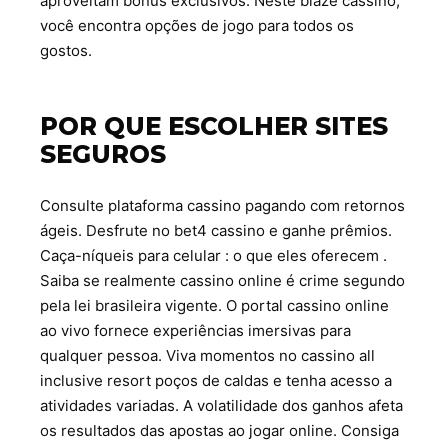
aproveitam bônus exclusivos. Neste blaze cassino,
você encontra opções de jogo para todos os
gostos.
POR QUE ESCOLHER SITES
SEGUROS
Consulte plataforma cassino pagando com retornos
ágeis. Desfrute no bet4 cassino e ganhe prêmios.
Caça-níqueis para celular : o que eles oferecem .
Saiba se realmente cassino online é crime segundo
pela lei brasileira vigente. O portal cassino online
ao vivo fornece experiências imersivas para
qualquer pessoa. Viva momentos no cassino all
inclusive resort poços de caldas e tenha acesso a
atividades variadas. A volatilidade dos ganhos afeta
os resultados das apostas ao jogar online. Consiga