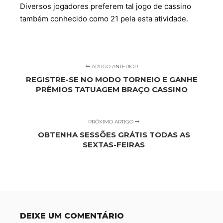
Diversos jogadores preferem tal jogo de cassino
também conhecido como 21 pela esta atividade.
ARTIGO ANTERIOR
REGISTRE-SE NO MODO TORNEIO E GANHE
PRÊMIOS TATUAGEM BRAÇO CASSINO
PRÓXIMO ARTIGO
OBTENHA SESSÕES GRÁTIS TODAS AS
SEXTAS-FEIRAS
DEIXE UM COMENTÁRIO