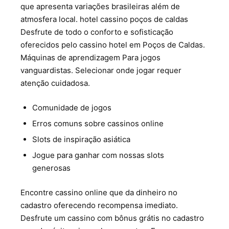
que apresenta variações brasileiras além de
atmosfera local. hotel cassino poços de caldas
Desfrute de todo o conforto e sofisticação
oferecidos pelo cassino hotel em Poços de Caldas.
Máquinas de aprendizagem Para jogos
vanguardistas. Selecionar onde jogar requer
atenção cuidadosa.
Comunidade de jogos
Erros comuns sobre cassinos online
Slots de inspiração asiática
Jogue para ganhar com nossas slots
generosas
Encontre cassino online que da dinheiro no
cadastro oferecendo recompensa imediato.
Desfrute um cassino com bônus grátis no cadastro