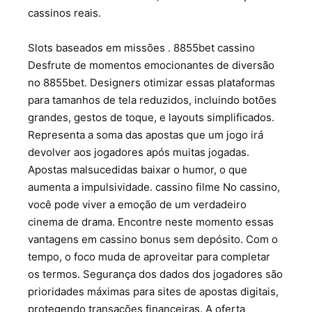
cassinos reais.
Slots baseados em missões . 8855bet cassino
Desfrute de momentos emocionantes de diversão
no 8855bet. Designers otimizar essas plataformas
para tamanhos de tela reduzidos, incluindo botões
grandes, gestos de toque, e layouts simplificados.
Representa a soma das apostas que um jogo irá
devolver aos jogadores após muitas jogadas.
Apostas malsucedidas baixar o humor, o que
aumenta a impulsividade. cassino filme No cassino,
você pode viver a emoção de um verdadeiro
cinema de drama. Encontre neste momento essas
vantagens em cassino bonus sem depósito. Com o
tempo, o foco muda de aproveitar para completar
os termos. Segurança dos dados dos jogadores são
prioridades máximas para sites de apostas digitais,
protegendo transações financeiras. A oferta