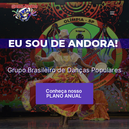
EU SOU DE ANDORA!
|
Grupo Brasileiro de Danças Populares
Conheça nosso
PLANO ANUAL