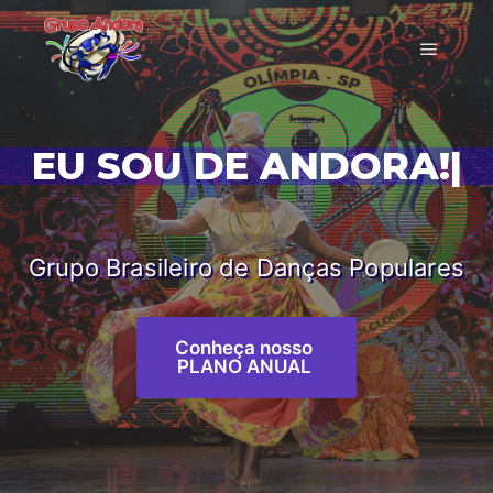
EU SOU DE ANDORA!
|
Grupo Brasileiro de Danças Populares
Conheça nosso
PLANO ANUAL