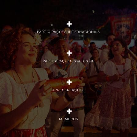
+
PARTICIPAÇÕES INTERNACIONAIS
+
PARTICIPAÇÕES NACIONAIS
+
APRESENTAÇÕES
+
MEMBROS