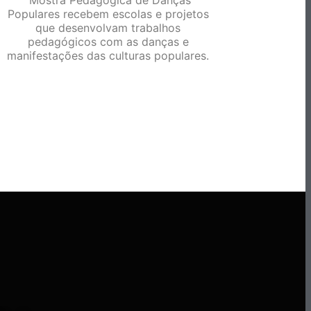
Mostra Pedagógica de Danças
Populares recebem escolas e projetos
que desenvolvam trabalhos
pedagógicos com as danças e
manifestações das culturas populares.