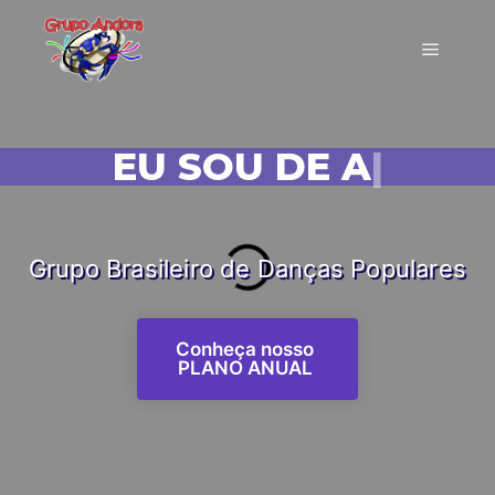
EU SOU DE ANDORA
|
Grupo Brasileiro de Danças Populares
Conheça nosso
PLANO ANUAL