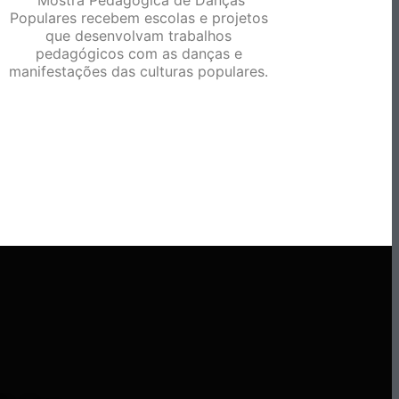
Mostra Pedagógica de Danças
Populares recebem escolas e projetos
que desenvolvam trabalhos
pedagógicos com as danças e
manifestações das culturas populares.