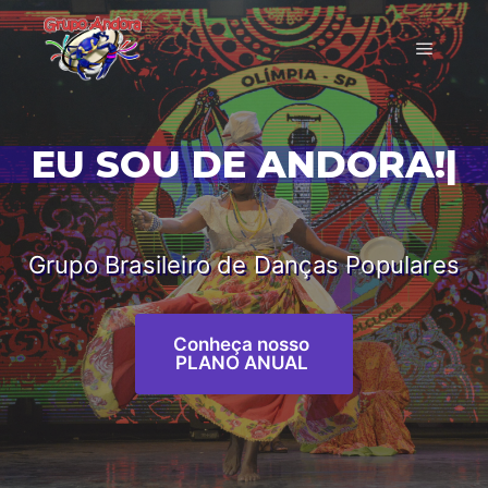
EU SOU DE ANDORA!
|
Grupo Brasileiro de Danças Populares
Conheça nosso
PLANO ANUAL