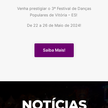
Venha prestigiar o 3º Festival de Danças
Populares de Vitória – ES!
De 22 a 26 de Maio de 2024!
Saiba Mais!
NOTÍCIAS