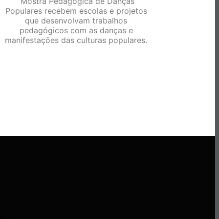
Mostra Pedagógica de Danças
Populares recebem escolas e projetos
que desenvolvam trabalhos
pedagógicos com as danças e
manifestações das culturas populares.